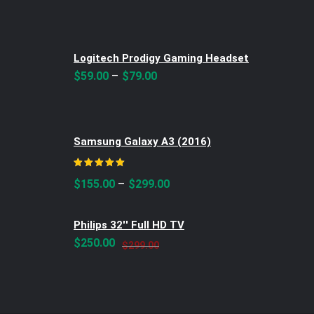
Logitech Prodigy Gaming Headset
–
$
59.00
$
79.00
Samsung Galaxy A3 (2016)
Rated
5.00
out of 5
–
$
155.00
$
299.00
Philips 32'' Full HD TV
Original
Current
$
250.00
$
299.00
price
price
was:
is:
$299.00.
$250.00.