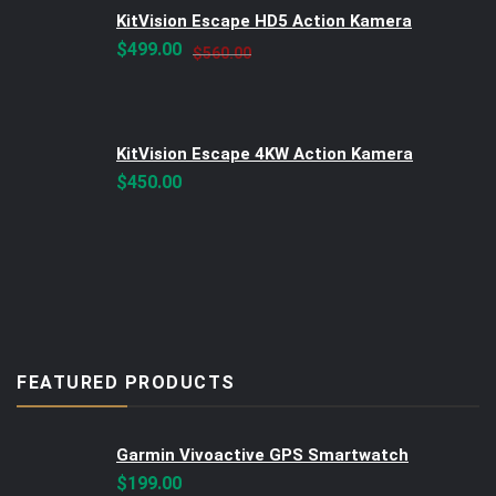
KitVision Escape HD5 Action Kamera
Original
Current
$
499.00
$
560.00
price
price
was:
is:
$560.00.
$499.00.
KitVision Escape 4KW Action Kamera
$
450.00
FEATURED PRODUCTS
Garmin Vivoactive GPS Smartwatch
$
199.00